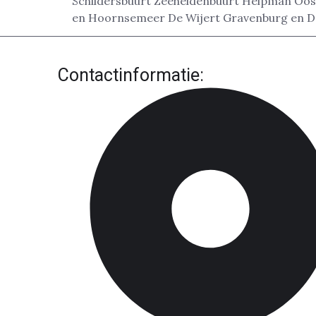
Schildersbuurt Zeeheldenbuurt Helpman Oos
en Hoornsemeer De Wijert Gravenburg en De 
Contactinformatie: