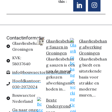
this :
Contactinformatie:
Glasvliesbehan
Glasvliesbehan
Glasvliesbehang
g Sauzen in
g afwerking
Groningen
Groningen
Groningen
KVK:
Glasvliesbehan
Glasvliesbehan
58037640
g sauzen is een
g biedt een
van de meest
uitstekende
info@bouwsectornederland.nl
gekozen
basis voor
Hoofdkantoor:
afwerkingsmet
strakke en
030-2072024
hoden in...
moderne
muren,...
Bouwsector
Beste
Nederland
Ondergrond
Ga naar onze
voor